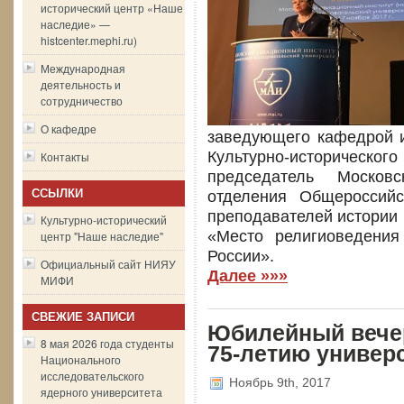
исторический центр «Наше
наследие» —
histcenter.mephi.ru)
Международная
деятельность и
сотрудничество
О кафедре
заведующего кафедрой 
Культурно-историчес
Контакты
председатель Московс
ССЫЛКИ
отделения Общероссийс
преподавателей истории 
Культурно-исторический
«Место религиоведения
центр "Наше наследие"
России».
Официальный сайт НИЯУ
Далее »»»
МИФИ
СВЕЖИЕ ЗАПИСИ
Юбилейный вече
8 мая 2026 года студенты
75-летию универ
Национального
исследовательского
Ноябрь 9th, 2017
ядерного университета