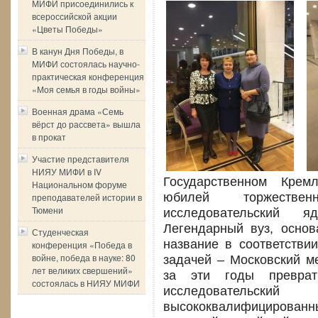
МИФИ присоединились к
всероссийской акции
«Цветы Победы»
В канун Дня Победы, в
МИФИ состоялась научно-
практическая конференция
«Моя семья в годы войны»
Военная драма «Семь
вёрст до рассвета» вышла
в прокат
Участие представителя
НИЯУ МИФИ в IV
Государственном Крем
Национальном форуме
юбилей торжестве
преподавателей истории в
Тюмени
исследовательский 
Легендарный вуз, осно
Студенческая
название в соответстви
конференция «Победа в
войне, победа в науке: 80
задачей – Московский ме
лет великих свершений»
за эти годы преврат
состоялась в НИЯУ МИФИ
исследовательс
высококвалифицирован