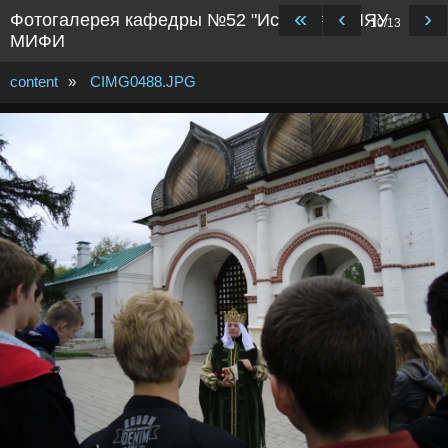
«
‹
›
Фотогалерея кафедры №52 "История" НИЯУ
10/13
МИФИ
content
»
CIMG0488.JPG