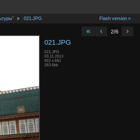
ьтуры"
»
021.JPG
Flash version »
«
‹
›
2/6
021.JPG
021.JPG
03.11.2013
922 x 691
263.6kb