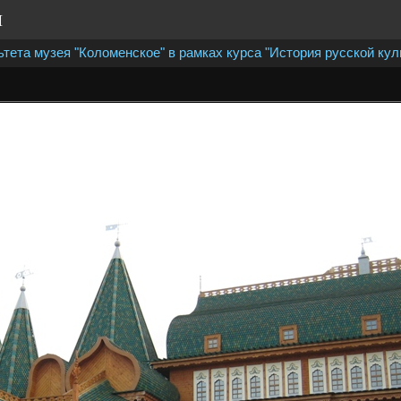
И
ета музея "Коломенское" в рамках курса "История русской кул