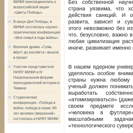
МИФИ присоединились к
Без собственной науч
всероссийской акции
страна уязвима, что 
«Цветы Победы»
действия санкций. И о
В канун Дня Победы, в
развита, зависит и сув
МИФИ состоялась научно-
этого невозможно без из
практическая конференция
что, безусловно, важно 
«Моя семья в годы войны»
любая цивилизация раст
Военная драма «Семь
иначе, развивает именно
вёрст до рассвета» вышла
в прокат
Участие представителя
В нашем ядерном универ
НИЯУ МИФИ в IV
уделялось особое внима
Национальном форуме
страны нужна любому 
преподавателей истории в
ученый должен понимать
Тюмени
выработать собствен
Студенческая
«атомизироваться» (даже
конференция «Победа в
своем предмете иссл
войне, победа в науке: 80
«человека в футляре
лет великих свершений»
состоялась в НИЯУ МИФИ
масштабными зада
«технологического сувере