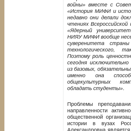
войны» вместе с Сове
«История МИФИ и истор
недавно они делали док
чтениях Всероссийской 
«Ядерный университет
НИЯУ МИФИ вообще несе
суверенитета страны 
технологического, т
Поэтому роль ценностн
сегодня исключительно
из базовых, обязательны
именно она способ
общекультурных ком
обладать студенты»
.
Проблемы преподавани
направленности активн
общественной организа
истории в вузах Ро
Александровна является