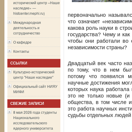
исторический центр «Наше
наследие» —
histcenter.mephi.ru)
первоначально называлс
что означает «независим
Международная
деятельность и
какова роль науки в стр
сотрудничество
государства? Чему и как
чтобы они работали во 
О кафедре
независимости страны?
Контакты
Двадцатый век часто на
ССЫЛКИ
по тому, что в нем бы
Культурно-исторический
потому что появился м
центр "Наше наследие"
научные достижения могл
Официальный сайт НИЯУ
которых наука работала 
МИФИ
это не только новые (и 
общества, в том числе и
СВЕЖИЕ ЗАПИСИ
это работа научных инст
8 мая 2026 года студенты
судьбы отдельных людей 
Национального
исследовательского
ядерного университета