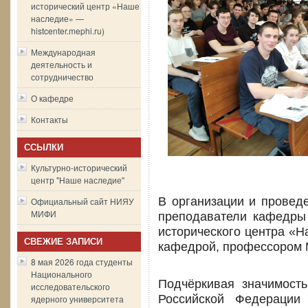
исторический центр «Наше
наследие» —
histcenter.mephi.ru)
Международная
деятельность и
сотрудничество
О кафедре
Контакты
ССЫЛКИ
Культурно-исторический
центр "Наше наследие"
В организации и провед
Официальный сайт НИЯУ
МИФИ
преподаватели кафедры 
исторического центра «На
СВЕЖИЕ ЗАПИСИ
кафедрой, профессором 
8 мая 2026 года студенты
Национального
Подчёркивая значимость
исследовательского
Российской Федерации 
ядерного университета