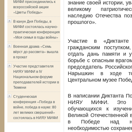
МИФИ присоединились к
знание своей истории, у
всероссийской акции
великому патриотичес
«Цветы Победы»
наследию Отечества по
В канун Дня Победы, в
прошлого».
МИФИ состоялась научно-
практическая конференция
«Моя семья в годы войны»
Участие в «Диктанте
Военная драма «Семь
гражданским поступком
вёрст до рассвета» вышла
отдать дань памяти и 
в прокат
борьбе с опасным врагом
Участие представителя
председатель Российско
НИЯУ МИФИ в IV
Нарышкин в ходе то
Национальном форуме
Центральном музее Побе
преподавателей истории в
Тюмени
В написании Диктанта По
Студенческая
конференция «Победа в
НИЯУ МИФИ. Это св
войне, победа в науке: 80
обучающихся к изучен
лет великих свершений»
Великой Отечественной в
состоялась в НИЯУ МИФИ
в Победе над неме
необходимостью сохранен