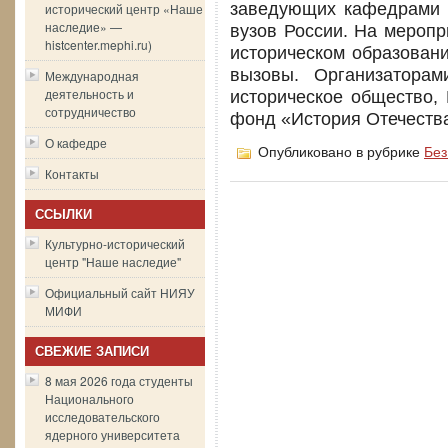
заведующих кафедрами и
исторический центр «Наше
наследие» —
вузов России. На мероп
histcenter.mephi.ru)
историческом образовани
вызовы. Организаторам
Международная
деятельность и
историческое общество,
сотрудничество
фонд «История Отечества»
О кафедре
Опубликовано в рубрике
Без
Контакты
ССЫЛКИ
Культурно-исторический
центр "Наше наследие"
Официальный сайт НИЯУ
МИФИ
СВЕЖИЕ ЗАПИСИ
8 мая 2026 года студенты
Национального
исследовательского
ядерного университета