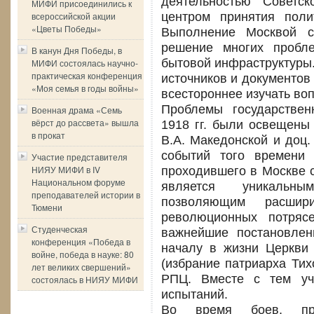
деятельностью Советск
МИФИ присоединились к
всероссийской акции
центром принятия поли
«Цветы Победы»
Выполнение Москвой с
решение многих пробл
В канун Дня Победы, в
бытовой инфраструктуры.
МИФИ состоялась научно-
практическая конференция
источников и документов
«Моя семья в годы войны»
всестороннее изучать во
Проблемы государствен
Военная драма «Семь
вёрст до рассвета» вышла
1918 гг. были освещены
в прокат
В.А. Македонской и доц.
событий того времени 
Участие представителя
НИЯУ МИФИ в IV
проходившего в Москве с 
Национальном форуме
является уникальны
преподавателей истории в
позволяющим расшир
Тюмени
революционных потряс
Студенческая
важнейшие постановле
конференция «Победа в
началу в жизни Церкви
войне, победа в науке: 80
(избрание патриарха Ти
лет великих свершений»
РПЦ. Вместе с тем уч
состоялась в НИЯУ МИФИ
испытаний.
Во время боев, пр