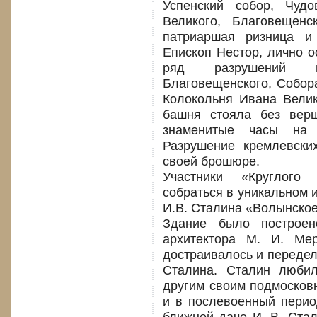
Успенский собор, Чуд
Великого, Благовещенс
патриаршая ризница и
Епископ Нестор, лично 
ряд разрушений и
Благовещенского, Собор
Колокольня Ивана Велик
башня стояла без вер
знаменитые часы на 
Разрушение кремлевски
своей брошюре.
Участники «Круглого
собраться в уникальном 
И.В. Сталина «Волынское
Здание было построен
архитектора М. И. Ме
достраивалось и передел
Сталина. Сталин люби
другим своим подмосков
и в послевоенный перио