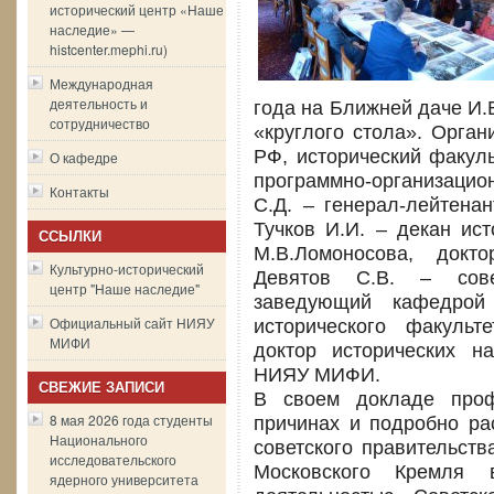
исторический центр «Наше
наследие» —
histcenter.mephi.ru)
Международная
деятельность и
года на Ближней даче И.
сотрудничество
«круглого стола». Орга
РФ, исторический факул
О кафедре
программно-организацио
Контакты
С.Д. – генерал-лейтенан
Тучков И.И. – декан ис
ССЫЛКИ
М.В.Ломоносова, докто
Культурно-исторический
Девятов С.В. – сов
центр "Наше наследие"
заведующий кафедрой
Официальный сайт НИЯУ
исторического факуль
МИФИ
доктор исторических н
НИЯУ МИФИ.
СВЕЖИЕ ЗАПИСИ
В своем докладе проф
8 мая 2026 года студенты
причинах и подробно ра
Национального
советского правительств
исследовательского
Московского Кремля
ядерного университета