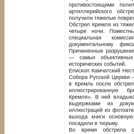
противостоящими поли
артиллерийского обстр
получили тяжелые повре
Обстрел Кремля из тяже
четыре ночи. Помест
специальная комис
документальному фикс
Причиненные разрушени
— самых объективных 
исторических событий.
Епископ Камчатский Нес
Собора Русской Церкви 
в Кремль после обстрел
иллюстрированную бр
Кремля». В ней владык
выдержками из доку
иллюстраций из фотоате
выхода книги основную
посадили в тюрьму.
Во время обстрела с