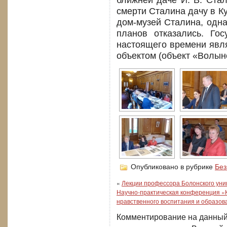
ближней даче И. В. Стал
смерти Сталина дачу в К
дом-музей Сталина, одна
планов отказались. Го
настоящего времени яв
объектом (объект «Волын
Опубликовано в рубрике
Без
«
Лекции профессора Болонского ун
Научно-практическая конференция «К
нравственного воспитания и образов
Комментирование на данный